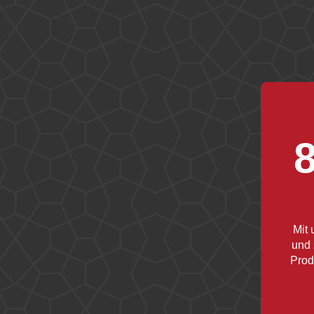
8
Mit 
und 
Prod