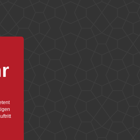
hr
etent
tigen
tritt