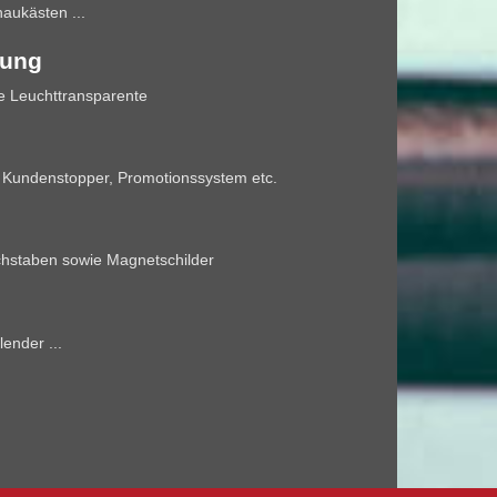
aukästen ...
bung
ie Leuchttransparente
, Kundenstopper, Promotionssystem etc.
uchstaben sowie Magnetschilder
lender ...